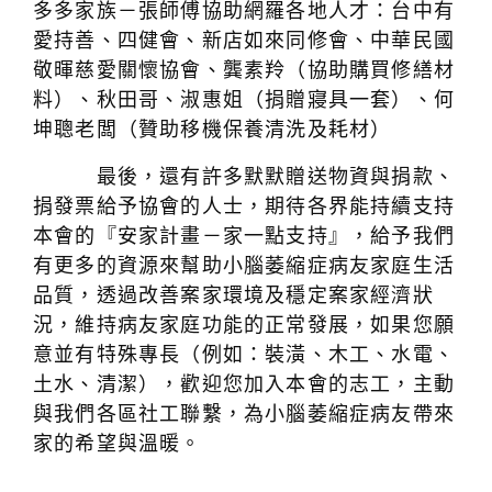
多多家族－張師傅協助網羅各地人才：台中有
愛持善、四健會、新店如來同修會、中華民國
敬暉慈愛關懷協會、龔素羚（協助購買修繕材
料）、秋田哥、淑惠姐（捐贈寢具一套）、何
坤聰老闆（贊助移機保養清洗及耗材）
最後，還有許多默默贈送物資與捐款、
捐發票給予協會的人士，期待各界能持續支持
本會的『安家計畫－家一點支持』，給予我們
有更多的資源來幫助小腦萎縮症病友家庭生活
品質，透過改善案家環境及穩定案家經濟狀
況，維持病友家庭功能的正常發展，如果您願
意並有特殊專長（例如：裝潢、木工、水電、
土水、清潔），歡迎您加入本會的志工，主動
與我們各區社工聯繫，為小腦萎縮症病友帶來
家的希望與溫暖。