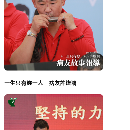
一生只有妳一人－病友許燦鴻