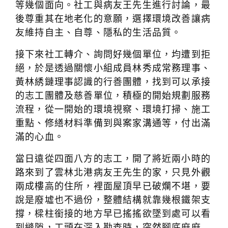
等幾個面向。社工與病友王先生進行討論，最
後尊重其在地老化的意願，選擇環境改善讓病
友維持自主、自尊、隱私的生活品質。
接下來社工轉介、詢問好幾個單位，均遭到拒
絕，於是透過關懷小組成員林秀成常務理事、
黃林綉鏈理事認識的行善團體，找到可以承接
的志工團體及慈善單位，積極的開始規劃服務
流程，從一開始的環境視察、環境打掃、施工
重點、修繕材料準備到與案家溝通等，付出滿
滿的心血。
當日遠從四面八方的志工，開了將近兩小時的
路來到了雲林北港病友王先生的家，只見外觀
兩成樓高的住所，裡面屋頂早已破爛不堪，要
說是廢墟也不過份，整體結構就靠幾根鐵架支
撐，樑柱銜接的地方早已搖搖欲墜到處可以看
到縫隙，工頭在深入勘查時，突然腳底麻麻