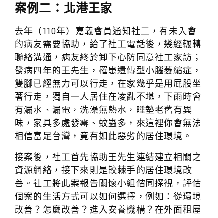
案例二：北港王家
去年（110年）嘉義會員通知社工，有未入會
的病友需要協助，給了社工電話後，幾經輾轉
聯絡溝通，病友終於卸下心防同意社工家訪；
發病四年的王先生，罹患遺傳型小腦萎縮症，
雙腳已經無力可以行走，在家幾乎是用屁股坐
著行走，獨自一人居住在凌亂不堪，下雨時會
有漏水、漏電，洗澡無熱水，睡墊老舊有異
味，家具多處發霉、蚊蟲多，來這裡你會無法
相信富足台灣，竟有如此惡劣的居住環境。
接案後，社工首先協助王先生連結建立相關之
資源網絡，接下來則是較棘手的居住環境改
善。社工將此案報告關懷小組偕同探視，評估
個案的生活方式可以如何選擇，例如：從環境
改善？怎麼改善？進入安養機構？在外面租屋