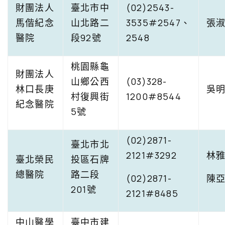
財團法人
臺北市中
(02)2543-
馬偕紀念
山北路二
3535#2547、
張
醫院
段92號
2548
桃園縣龜
財團法人
山鄉公西
(03)328-
林口長庚
吳
村復興街
1200#8544
紀念醫院
5號
(02)2871-
臺北市北
2121#3292
林
臺北榮民
投區石牌
總醫院
路二段
(02)2871-
陳
201號
2121#8485
中山醫學
臺中市建