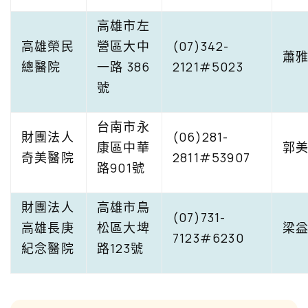
高雄市左
高雄榮民
營區大中
(07)342-
蕭
總醫院
一路 386
2121#5023
號
台南市永
財團法人
(06)281-
康區中華
郭
奇美醫院
2811#53907
路901號
財團法人
高雄市鳥
(07)731-
高雄長庚
松區大埤
梁
7123#6230
紀念醫院
路123號