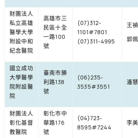
財團法人
高雄市三
私立高雄
(07)312-
王
民區十全
醫學大學
1101#7801
一路100
郭
附設中和
(07)311-4995
號
紀念醫院
國立成功
臺南市勝
大學醫學
(06)235-
利路138
潘
院附設醫
3535#3551
號
院
財團法人
彰化市中
(04)723-
彰化基督
華路176
李
8595#7244
教醫院
號