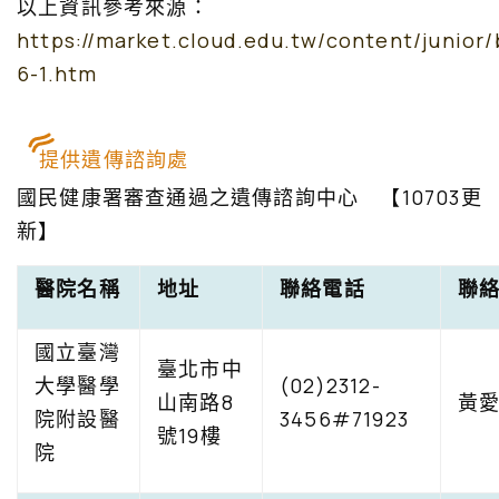
以上資訊參考來源：
https://market.cloud.edu.tw/content/junior
6-1.htm
提供遺傳諮詢處
國民健康署審查通過之遺傳諮詢中心 【10703更
新】
醫院名稱
地址
聯絡電話
聯
國立臺灣
臺北市中
大學醫學
(02)2312-
山南路8
黃
院附設醫
3456#71923
號19樓
院