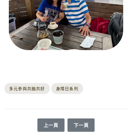
多元參與共融共好
身障日系列
上一篇文章: 陪伴孩子是我所能給予最珍
下一篇文章: 企鵝有翅膀
上一頁
下一頁