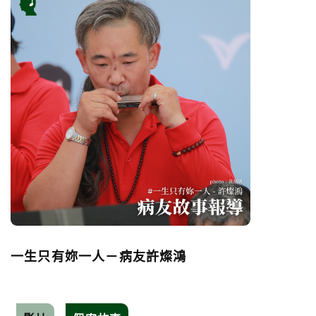
一生只有妳一人－病友許燦鴻