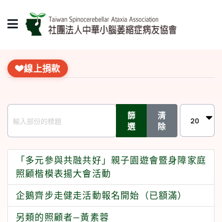
線上捐款
輸入部份的標題
每頁顯示
篩
清
選
除
「多元參與共融共好」親子園遊會暨身障家庭
照顧楷模表揚大會活動
企鵝齊步走健走活動報名開始（已額滿）
另類的照顧者—黃素蓉