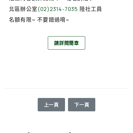
北區辦公室
(02)2314-7035
陸社工員
名額有限~ 不要錯過唷~
請詳閱簡章
上一篇文章: 【公告】「我的生命、我作
下一篇文章: 【公告】北
上一頁
下一頁