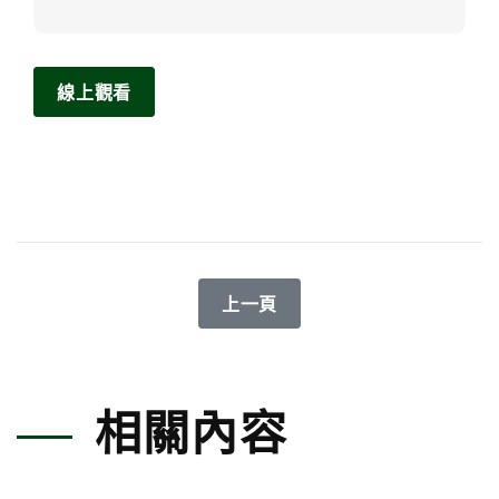
線上觀看
上一篇文章: 59期企鵝家族季刊
上一頁
相關內容