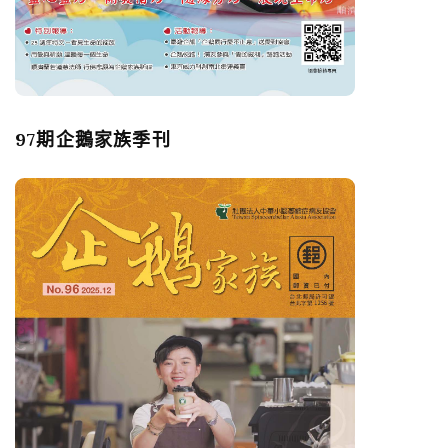
97期企鵝家族季刊