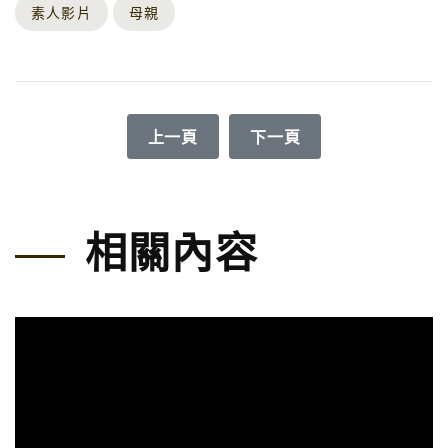
素人影片
母親
上一篇文章: 小腦萎縮症 - 【勇敢愛吧
下一篇文章: 【萬海讓愛
上一頁
下一頁
相關內容