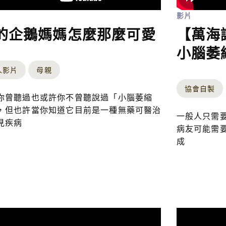
影片
的企鵝媽媽怎麼那麼可愛
【萬海
小腦萎
人影片
母親
協會自製
你曾聽過也或許你不曾聽說過「小腦萎縮
，但也許當你知道它目前是一種無藥可醫治
一般人只需
見疾病
病友可能需
成