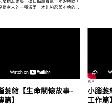
姊是病友家屬，擔任照顧者數十年的時間，
是對家人的一種深愛，才能夠忍著不捨的心
影片
腦萎縮【生命關懷故事-
小腦萎
傳篇】
工作篇