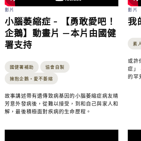
影片
影片
小腦萎縮症 - 【勇敢愛吧！
我
企鵝】動畫片 —本片由國健
署支持
素
或許
國健署補助
協會自製
症」
的罕
擁抱企鵝‧愛不萎縮
故事講述帶有遺傳致病基因的小腦萎縮症病友晴
芳意外發病後，從難以接受，到和自己與家人和
解，最後積極面對疾病的生命歷程。