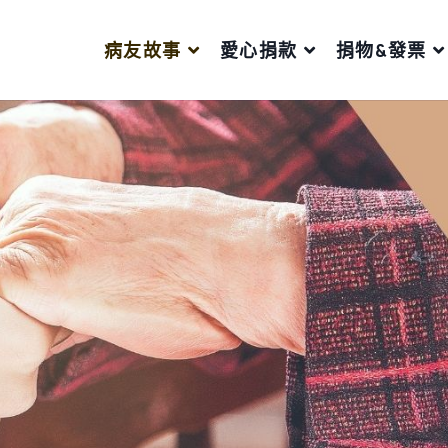
病友故事
愛心捐款
捐物&發票