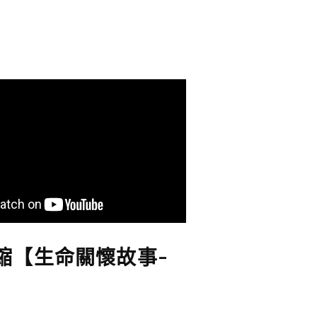
縮【生命關懷故事-
】