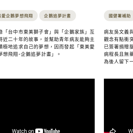
美愛企鵝夢想飛翔
企鵝追夢計畫
國健署補助
錄「台中市東美獅子會」與「企鵝家族」互
病友吳文義
持近二十年的故事，並幫助青年病友能夠主
觀念有點衝
積極地追求自己的夢想，因而發起「東美愛
已簽署捐贈
夢想飛翔-企鵝追夢計畫」。
病程長且無
為後人留下