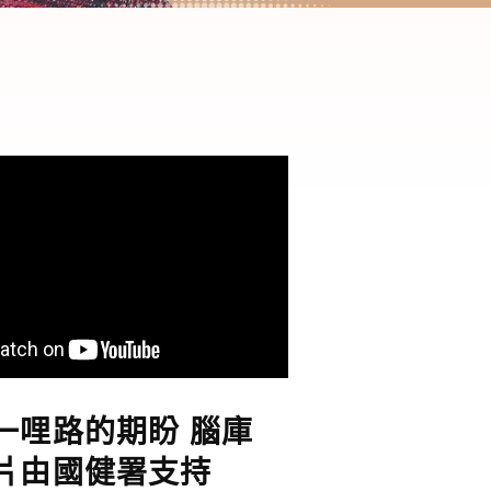
一哩路的期盼 腦庫
片由國健署支持