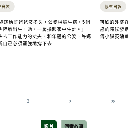
會自製
協會自製
5歲嫁給許爸爸沒多久，公婆相繼生病，5個
可欣的外婆在
也陸續出生，她，一肩擔起家中生計。」
歲的時候發
失去工作能力的丈夫，和年邁的公婆，許媽
傳小腦萎縮症.
訴自己必須堅強地撐下去
3
影片
個案故事