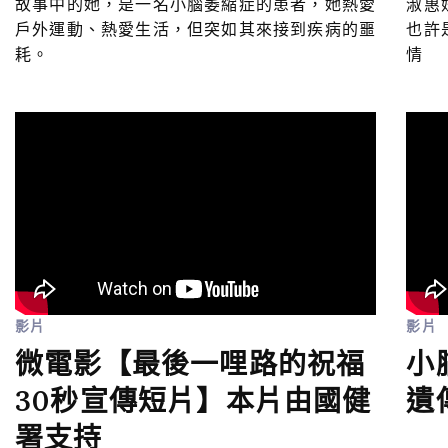
故事中的她，是一名小腦萎縮症的患者，她熱愛
淑惠
戶外運動、熱愛生活，但突如其來接到疾病的噩
也許
耗。
情
影片
影片
微電影【最後一哩路的祝福
小
30秒宣傳短片】本片由國健
遺
署支持