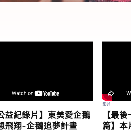
影片
公益紀錄片】東美愛企鵝
【最後
想飛翔-企鵝追夢計畫
篇】本