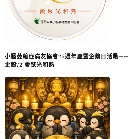
小腦萎縮症病友協會25週年慶暨企鵝日活動——
企鵝72 愛聚光和熱