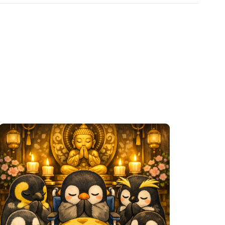
份徵信
募說明會】企鵝劇團