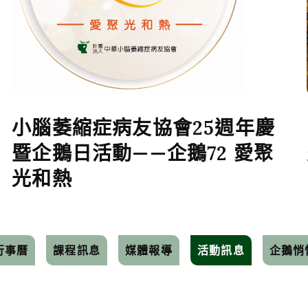
小腦萎縮症病友協會25週年慶
暨企鵝日活動——企鵝72 愛聚
光和熱
行事曆
課程訊息
媒體報導
活動訊息
企鵝悄