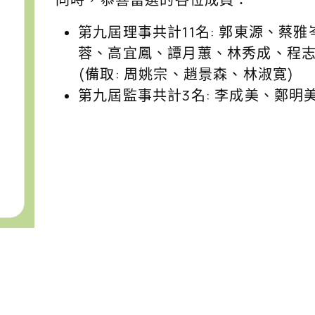
第九屆理事共計11名: 郭東源、蔡
蓉、高宜鳳、譚月蕙、林秀成、程
(備取: 周姚宗、趙景森、林淑寛)
第九屆監事共計3名: 李成美、鄭明