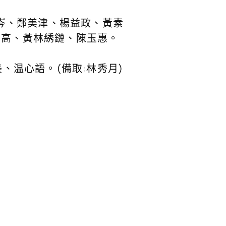
雅岑、鄭美津、楊益政、黃素
志高、黃林綉鏈、陳玉惠。
美、温心語。(備取:林秀月)