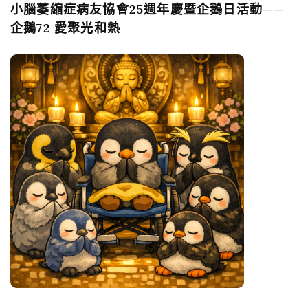
小腦萎縮症病友協會25週年慶暨企鵝日活動——
企鵝72 愛聚光和熱