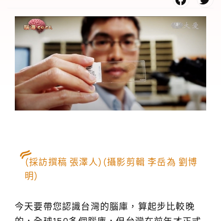
(採訪撰稿 張澤人)(攝影剪輯 李岳為 劉博
明)
今天要帶您認識台灣的腦庫，算起步比較晚
的，全球150多個腦庫，但台灣在前年才正式