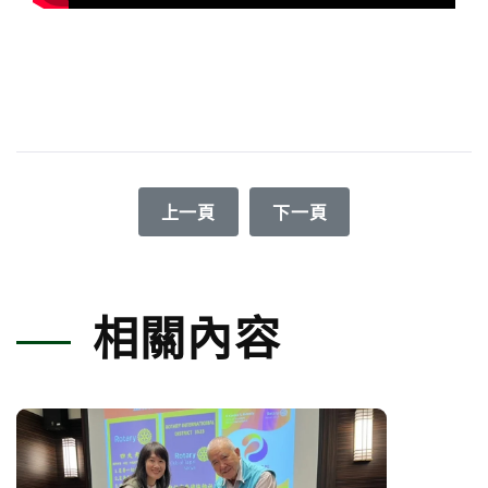
上一篇文章: 72企鵝日 搖擺生活趣-藝
下一篇文章: 罕病天使于
上一頁
下一頁
相關內容