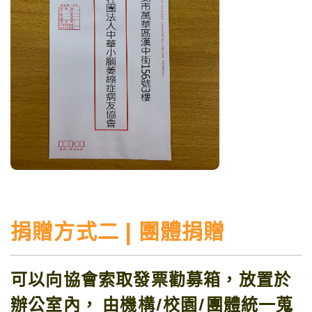
捐贈方式二 | 團體捐贈
可以向協會索取
發票勸募箱，放置
於
辦公室內，
由機構/校園/團體統一蒐