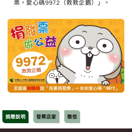
票，愛心碼9972（救救企鵝）」。
捐贈說明
發票店家
徵信