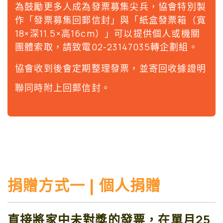
為鼓勵更多人成為發票募集尖兵，協會特別製
作「發票募集回郵信封」與「紙盒發票箱（寬
18×深11.5×高16cm）」可以提供個人或機關
團體索取，請致電02-23147035轉企劃組。
協會收到後會定期整理發票，並寄回收據證明
聯
同時附上回郵信封。
捐贈方式一 | 個人捐贈
直接將家中未對獎的發票，在單月25