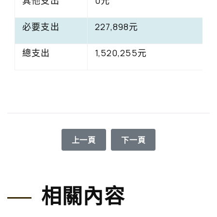
其他支出
0元
必要支出
227,898元
總支出
1,520,255元
上一篇文章: 2020年9972救助照護計畫
下一篇文章: 9972救助照
上一頁
下一頁
相關內容