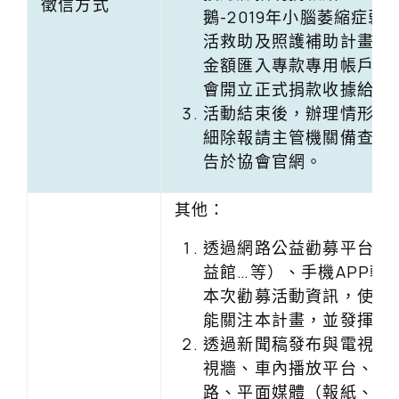
徵信方式
鵝-2019年小腦萎縮症弱
活救助及照護補助計畫』
金額匯入專款專用帳戶，
會開立正式捐款收據給捐
活動結束後，辦理情形及
細除報請主管機關備查，
告於協會官網。
其他：
透過網路公益勸募平台（
益館…等）、手機APP軟
本次勸募活動資訊，使愛
能關注本計畫，並發揮愛
透過新聞稿發布與電視、
視牆、車內播放平台、網
路、平面媒體（報紙、雜誌.