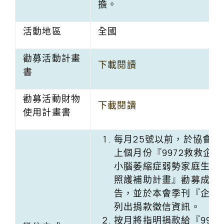
擔。
活動地區
全國
勸募活動計畫
下載閱讀
書
勸募活動財物
下載閱讀
使用計畫書
每月25號以前，於協會官
上個月份『9972救救企鵝-
小腦萎縮症弱勢家庭生活
照護補助計畫』勸募成果
告，並於本會季刊『企鵝
列出捐款徵信資訊。
按月將指明捐款給『997