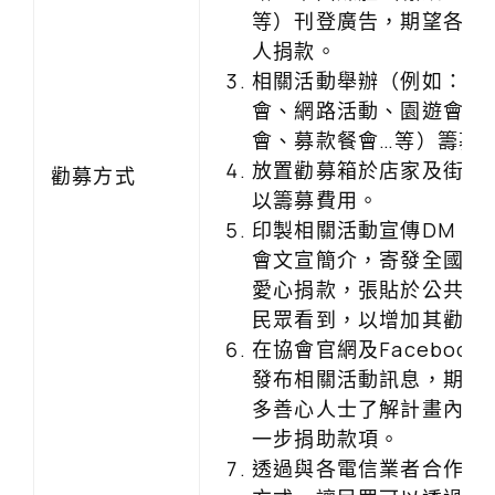
等）刊登廣告，期望各界
人捐款。
相關活動舉辦（例如：愛
會、網路活動、園遊會、
會、募款餐會…等）籌募
放置勸募箱於店家及街頭
勸募方式
以籌募費用。
印製相關活動宣傳DM、
會文宣簡介，寄發全國企
愛心捐款，張貼於公共場
民眾看到，以增加其勸募
在協會官網及Faceboo
發布相關活動訊息，期望
多善心人士了解計畫內容
一步捐助款項。
透過與各電信業者合作電